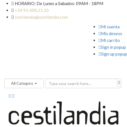

HORARIO: De Lunes a Sabados: 09AM - 18PM

+34 91.498.21.10

cestilandia@cestilandia.com

Mi cuenta

Mis deseos

Mi carrito

Sign in popup

Sign up popup
All Category