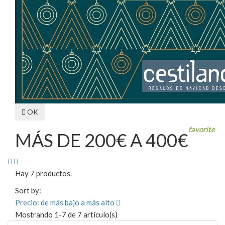

OK
favorite
favorite
favorite
favorite
favorite
favorite
favorite
MÁS DE 200€ A 400€


Hay 7 productos.
Sort by:
Precio: de más bajo a más alto

Mostrando 1-7 de 7 artículo(s)