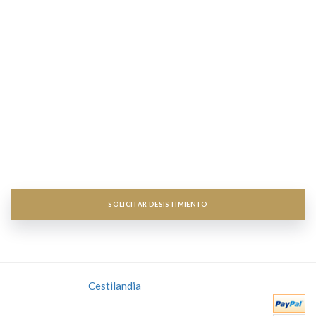
Información
Informaciónn


Servicios Destacados
Servicios destacados


Acceso a Mi cuenta
Acceso a Mi cuenta


Newsletter
Newsletter


SOLICITAR DESISTIMIENTO
Copyright 2018
Cestilandia
- Todos los derechos reservados