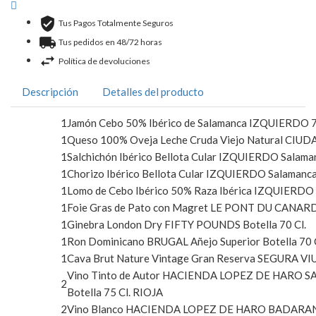
Tus Pagos Totalmente Seguros
Tus pedidos en 48/72 horas
Política de devoluciones
Descripción
Detalles del producto
1
Jamón Cebo 50% Ibérico de Salamanca IZQUIERDO 7,
1
Queso 100% Oveja Leche Cruda Viejo Natural CI
1
Salchichón Ibérico Bellota Cular IZQUIERDO Salaman
1
Chorizo Ibérico Bellota Cular IZQUIERDO Salamanca
1
Lomo de Cebo Ibérico 50% Raza Ibérica IZQUIERDO 
1
Foie Gras de Pato con Magret LE PONT DU CANARD 
1
Ginebra London Dry FIFTY POUNDS Botella 70 Cl.
1
Ron Dominicano BRUGAL Añejo Superior Botella 70 C
1
Cava Brut Nature Vintage Gran Reserva SEGURA VIU
Vino Tinto de Autor HACIENDA LOPEZ DE HARO S
2
Botella 75 Cl. RIOJA
2
Vino Blanco HACIENDA LOPEZ DE HARO BADARAN B