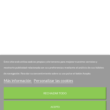
Este sitio web utiliza cookies propias y de terceros para mejorar nuestros servicios y
mostrarle publicidad relacionada con sus preferencias mediante el análisis de sus hábitos
de navegación. Para dar su consentimiento sobre su uso pulse el botón Acepto.
Más información
Personalizar las cookies
RECHAZAR TODO
ACEPTO