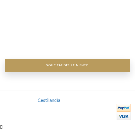
Servicios destacados


Acceso a Mi cuenta
Acceso a Mi cuenta


Newsletter
Newsletter


SOLICITAR DESISTIMIENTO
Copyright 2018
Cestilandia
- Todos los derechos reservados