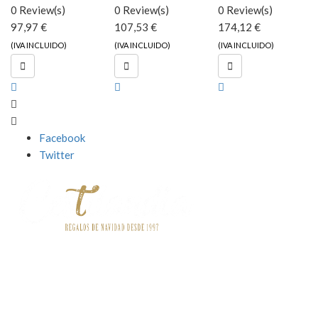
0 Review(s)
0 Review(s)
0 Review(s)
97,97 €
107,53 €
174,12 €
(IVA INCLUIDO)
(IVA INCLUIDO)
(IVA INCLUIDO)



Facebook
Twitter
Contact
o


Información
Informaciónn


Servicios Destacados