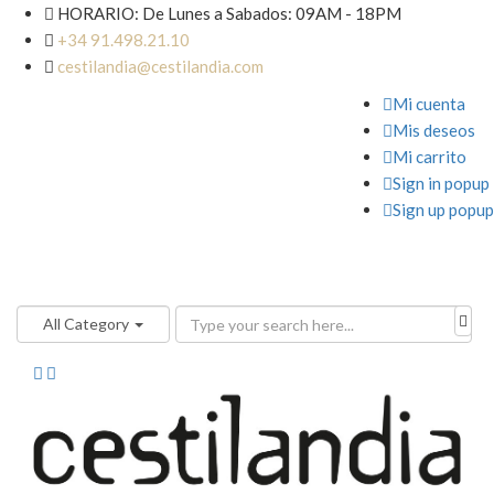

HORARIO: De Lunes a Sabados: 09AM - 18PM

+34 91.498.21.10

cestilandia@cestilandia.com

Mi cuenta

Mis deseos

Mi carrito

Sign in popup

Sign up popup
All Category