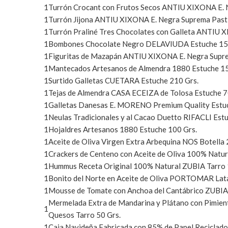
1
Turrón Crocant con Frutos Secos ANTIU XIXONA E. N
1
Turrón Jijona ANTIU XIXONA E. Negra Suprema Pasti
1
Turrón Praliné Tres Chocolates con Galleta ANTIU 
1
Bombones Chocolate Negro DELAVIUDA Estuche 15
1
Figuritas de Mazapán ANTIU XIXONA E. Negra Supre
1
Mantecados Artesanos de Almendra 1880 Estuche 15
1
Surtido Galletas CUETARA Estuche 210 Grs.
1
Tejas de Almendra CASA ECEIZA de Tolosa Estuche 7
1
Galletas Danesas E. MORENO Premium Quality Estuc
1
Neulas Tradicionales y al Cacao Duetto RIFACLI Est
1
Hojaldres Artesanos 1880 Estuche 100 Grs.
1
Aceite de Oliva Virgen Extra Arbequina NOS Botell
1
Crackers de Centeno con Aceite de Oliva 100% Natu
1
Hummus Receta Original 100% Natural ZUBIA Tarro 
1
Bonito del Norte en Aceite de Oliva PORTOMAR Lat
1
Mousse de Tomate con Anchoa del Cantábrico ZUBIA 
Mermelada Extra de Mandarina y Plátano con Pimien
1
Quesos Tarro 50 Grs.
1
Caja Navideña Fabricada con 85% de Papel Reciclado (