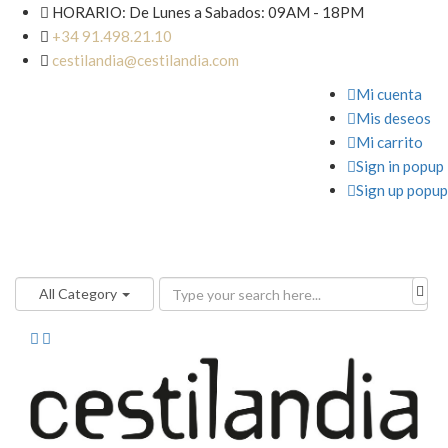

HORARIO: De Lunes a Sabados: 09AM - 18PM

+34 91.498.21.10

cestilandia@cestilandia.com

Mi cuenta

Mis deseos

Mi carrito

Sign in popup

Sign up popup
All Category