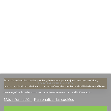
Contact
o


Información
Informaciónn


Servicios Destacados
Servicios destacados


Acceso a Mi cuenta
Acceso a Mi cuenta


Newsletter
Newsletter


Este sitio web utiliza cookies propias y de terceros para mejorar nuestros servicios y
SOLICITAR DESISTIMIENTO
mostrarle publicidad relacionada con sus preferencias mediante el análisis de sus hábitos
de navegación. Para dar su consentimiento sobre su uso pulse el botón Acepto.
Más información
Personalizar las cookies