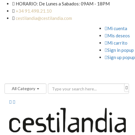

HORARIO: De Lunes a Sabados: 09AM - 18PM

+34 91.498.21.10

cestilandia@cestilandia.com

Mi cuenta

Mis deseos

Mi carrito

Sign in popup

Sign up popup
All Category