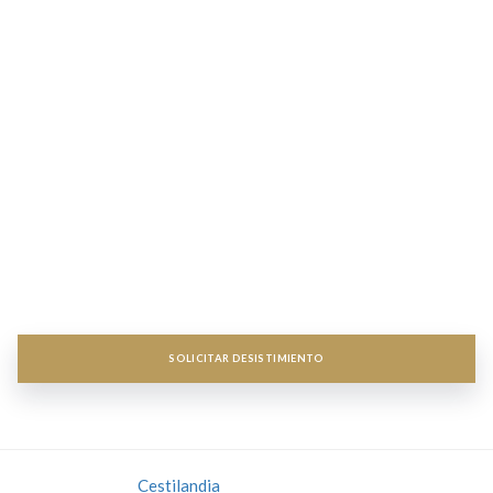
Contact
o


Información
Informaciónn


Servicios Destacados
Servicios destacados


Acceso a Mi cuenta
Acceso a Mi cuenta


Newsletter
Newsletter


SOLICITAR DESISTIMIENTO
Copyright 2018
Cestilandia
- Todos los derechos reservados