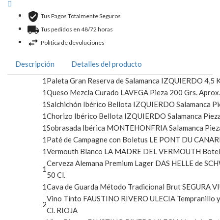
Tus Pagos Totalmente Seguros
Tus pedidos en 48/72 horas
Política de devoluciones
Descripción
Detalles del producto
1
Paleta Gran Reserva de Salamanca IZQUIERDO 4,5 K
1
Queso Mezcla Curado LAVEGA Pieza 200 Grs. Apro
1
Salchichón Ibérico Bellota IZQUIERDO Salamanca Pi
1
Chorizo Ibérico Bellota IZQUIERDO Salamanca Pieza
1
Sobrasada Ibérica MONTEHONFRIA Salamanca Pieza
1
Paté de Campagne con Boletus LE PONT DU CANARD
1
Vermouth Blanco LA MADRE DEL VERMOUTH Botella
Cerveza Alemana Premium Lager DAS HELLE de SC
1
50 Cl.
1
Cava de Guarda Método Tradicional Brut SEGURA VI
Vino Tinto FAUSTINO RIVERO ULECIA Tempranillo y
2
Cl. RIOJA