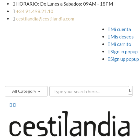

HORARIO: De Lunes a Sabados: 09AM - 18PM

+34 91.498.21.10

cestilandia@cestilandia.com

Mi cuenta

Mis deseos

Mi carrito

Sign in popup

Sign up popup
All Category