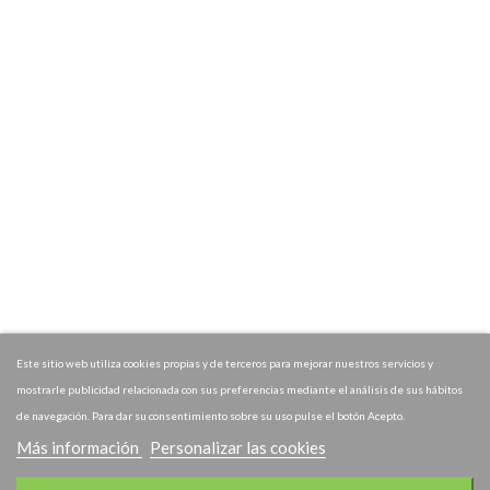
Este sitio web utiliza cookies propias y de terceros para mejorar nuestros servicios y
mostrarle publicidad relacionada con sus preferencias mediante el análisis de sus hábitos
de navegación. Para dar su consentimiento sobre su uso pulse el botón Acepto.
Más información
Personalizar las cookies