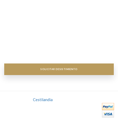
Informaciónn


Servicios Destacados
Servicios destacados


Acceso a Mi cuenta
Acceso a Mi cuenta


Newsletter
Newsletter


SOLICITAR DESISTIMIENTO
Copyright 2018
Cestilandia
- Todos los derechos reservados