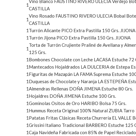
Vino Blanco FAUSTINO RIVERO ULECIA Verdejo Bote
1
CASTILLA
Vino Rosado FAUSTINO RIVERO ULECIA Bobal Botel
1
CASTILLA
1
Turrón Alicante PICO Extra Pastilla 150 Grs. JIJONA
1
Turrón Jijona PICO Extra Pastilla 150 Grs. JIJONA
Torta de Turrón Crujiente Praliné de Avellana y Al
1
125 Grs.
1
Bombones Chocolate con Leche LACASA Estuche 72 
1
Mantecados Hojaldrados LA DULCERIA de Estepa Es
1
Figuritas de Mazapán LA FAMA Suprema Estuche 100
1
Duquesas de Chocolate y Naranja LA ESTEPEÑA Estu
1
Almendras Rellenas DOÑA JIMENA Estuche 80 Grs.
1
Hojaldres DOÑA JIMENA Estuche 100 Grs.
1
Gominolas Ositos de Oro HARIBO Bolsa 75 Grs.
1
Hummus Receta Original 100% Natural ZUBIA Tarro 
1
Patatas Fritas Clásicas Receta Churrería EL VALLE B
1
Grissini Italiano Tradicional BARBERO Estuche 125 
1
Caja Navideña Fabricada con 85% de Papel Reciclado (