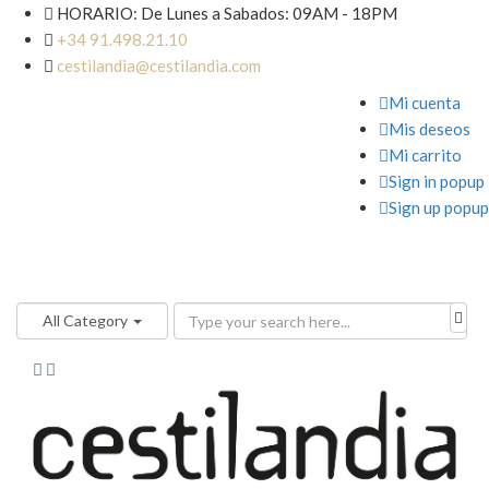

HORARIO: De Lunes a Sabados: 09AM - 18PM

+34 91.498.21.10

cestilandia@cestilandia.com

Mi cuenta

Mis deseos

Mi carrito

Sign in popup

Sign up popup
All Category