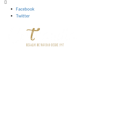
Facebook
Twitter
Contact
o


Información
Informaciónn


Servicios Destacados
Servicios destacados


Acceso a Mi cuenta
Acceso a Mi cuenta


Newsletter