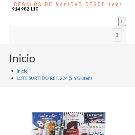
914 982 110


Inicio
Inicio
LOTE SURTIDO REF. 224 (Sin Gluten)