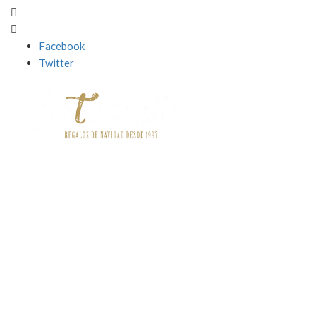
Facebook
Twitter
Contact
o


Información
Informaciónn


Servicios Destacados
Servicios destacados


Acceso a Mi cuenta
Acceso a Mi cuenta

