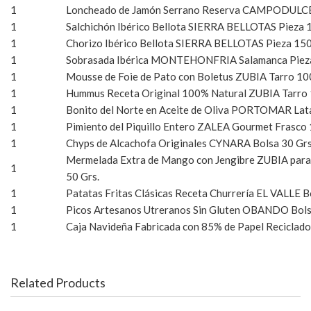
1
Loncheado de Jamón Serrano Reserva CAMPODULCE 
1
Salchichón Ibérico Bellota SIERRA BELLOTAS Pieza 1
1
Chorizo Ibérico Bellota SIERRA BELLOTAS Pieza 150
1
Sobrasada Ibérica MONTEHONFRIA Salamanca Pieza
1
Mousse de Foie de Pato con Boletus ZUBIA Tarro 10
1
Hummus Receta Original 100% Natural ZUBIA Tarro 
1
Bonito del Norte en Aceite de Oliva PORTOMAR Lat
1
Pimiento del Piquillo Entero ZALEA Gourmet Frasco 
1
Chyps de Alcachofa Originales CYNARA Bolsa 30 Grs
Mermelada Extra de Mango con Jengibre ZUBIA para
1
50 Grs.
1
Patatas Fritas Clásicas Receta Churrería EL VALLE B
1
Picos Artesanos Utreranos Sin Gluten OBANDO Bols
1
Caja Navideña Fabricada con 85% de Papel Reciclado (
Related Products