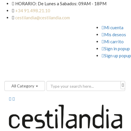

HORARIO: De Lunes a Sabados: 09AM - 18PM

+34 91.498.21.10

cestilandia@cestilandia.com

Mi cuenta

Mis deseos

Mi carrito

Sign in popup

Sign up popup
All Category