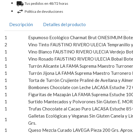
Tus pedidos en 48/72 horas
Política de devoluciones
Descripción
Detalles del producto
1
Espumoso Ecológico Charmat Brut ONESIMUM Botell
2
Vino Tinto FAUSTINO RIVERO ULECIA Tempranillo y 
1
Vino Blanco FAUSTINO RIVERO ULECIA Verdejo Bot
1
Vino Rosado FAUSTINO RIVERO ULECIA Bobal Botel
1
Turrón Alicante LA FAMA Suprema Maestro Turronero
1
Turrón Jijona LA FAMA Suprema Maestro Turronero P
1
Torta de Turrón Crujiente Praliné de Avellana y Al
1
Bombones Chocolate con Leche LACASA Estuche 72 
1
Figuritas de Mazapán LA FAMA Suprema Estuche 100
1
Surtido Mantecados y Polvorones Sin Gluten E. MO
1
Trufas Chocolate al Cacao Puro LACASA Estuche 85 
Galletas Ecológicas y Veganas Sin Gluten Canela 
1
Grs.
1
Queso Mezcla Curado LAVEGA Pieza 200 Grs. Apro