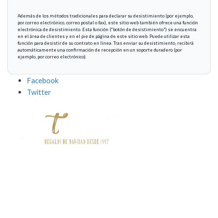
Además de los métodos tradicionales para declarar su desistimiento (por ejemplo,
por correo electrónico, correo postal o fax), este sitio web también ofrece una función
electrónica de desistimiento. Esta función ("botón de desistimiento") se encuentra
en el área de clientes y en el pie de página de este sitio web. Puede utilizar esta
función para desistir de su contrato en línea. Tras enviar su desistimiento, recibirá
automáticamente una confirmación de recepción en un soporte duradero (por
Facebook
Twitter
Contact
o


Información
Informaciónn


Servicios Destacados