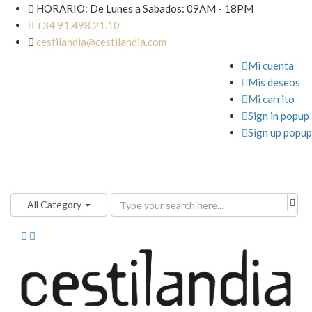

HORARIO: De Lunes a Sabados: 09AM - 18PM

+34 91.498.21.10

cestilandia@cestilandia.com

Mi cuenta

Mis deseos

Mi carrito

Sign in popup

Sign up popup
All Category