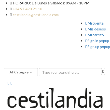

HORARIO: De Lunes a Sabados: 09AM - 18PM

+34 91.498.21.10

cestilandia@cestilandia.com

Mi cuenta

Mis deseos

Mi carrito

Sign in popup

Sign up popup
All Category