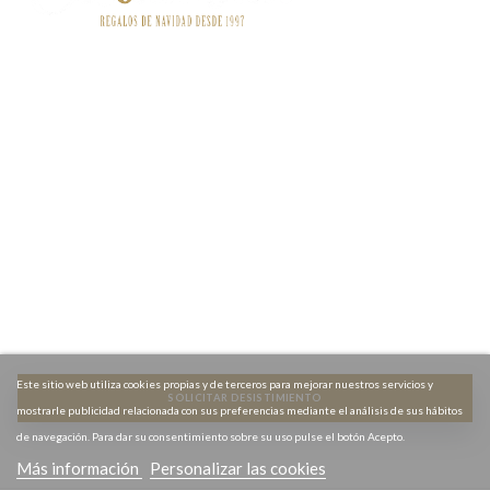
Contact
o


Información
Informaciónn


Servicios Destacados
Servicios destacados


Acceso a Mi cuenta
Acceso a Mi cuenta


Newsletter
Newsletter


Este sitio web utiliza cookies propias y de terceros para mejorar nuestros servicios y
SOLICITAR DESISTIMIENTO
mostrarle publicidad relacionada con sus preferencias mediante el análisis de sus hábitos
de navegación. Para dar su consentimiento sobre su uso pulse el botón Acepto.
Más información
Personalizar las cookies