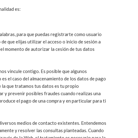
nalidad es:
 palabras, para que puedas registrarte como usuario
e que elijas utilizar el acceso o inicio de sesión a
 el momento de autorizar la cesión de tus datos
nos vincule contigo. Es posible que algunos
o es el caso del almacenamiento de los datos de pago
e la que tratamos tus datos es tu propio
r y prevenir posibles fraudes cuando realizas una
roduce el pago de una compra y en particular para ti
s diversos medios de contacto existentes. Entendemos
damente y resolver las consultas planteadas. Cuando
 través de la Web, el tratamiento es necesario para la