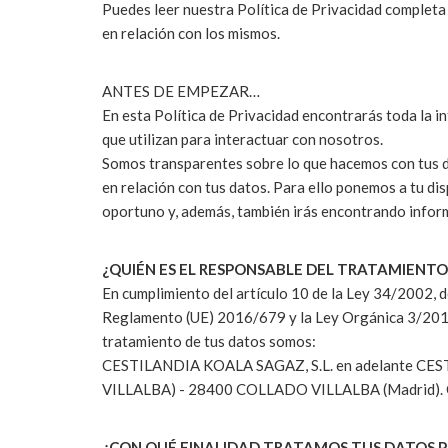
Puedes leer nuestra Política de Privacidad completa
en relación con los mismos.
ANTES DE EMPEZAR…
En esta Política de Privacidad encontrarás toda la 
que utilizan para interactuar con nosotros.
Somos transparentes sobre lo que hacemos con tus da
en relación con tus datos. Para ello ponemos a tu d
oportuno y, además, también irás encontrando infor
¿QUIÉN ES EL RESPONSABLE DEL TRATAMIENTO
En cumplimiento del artículo 10 de la Ley 34/2002, de
Reglamento (UE) 2016/679 y la Ley Orgánica 3/2018 
tratamiento de tus datos somos:
CESTILANDIA KOALA SAGAZ, S.L. en adelante CEST
VILLALBA) - 28400 COLLADO VILLALBA (Madrid). Cor
¿CON QUÉ FINALIDAD TRATAMOS TUS DATOS 