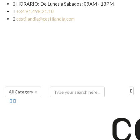

HORARIO: De Lunes a Sabados: 09AM - 18PM

+34 91.498.21.10

cestilandia@cestilandia.com
All Category