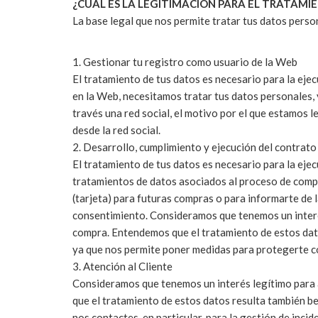
¿CUÁL ES LA LEGITIMACIÓN PARA EL TRATAMI
La base legal que nos permite tratar tus datos person
1. Gestionar tu registro como usuario de la Web
El tratamiento de tus datos es necesario para la eje
en la Web, necesitamos tratar tus datos personales, ya
través una red social, el motivo por el que estamos 
desde la red social.
2. Desarrollo, cumplimiento y ejecución del contrat
El tratamiento de tus datos es necesario para la eje
tratamientos de datos asociados al proceso de compr
(tarjeta) para futuras compras o para informarte de l
consentimiento. Consideramos que tenemos un interés
compra. Entendemos que el tratamiento de estos dato
ya que nos permite poner medidas para protegerte co
3. Atención al Cliente
Consideramos que tenemos un interés legítimo para a
que el tratamiento de estos datos resulta también b
nos contactes, en particular, para la gestión de inci