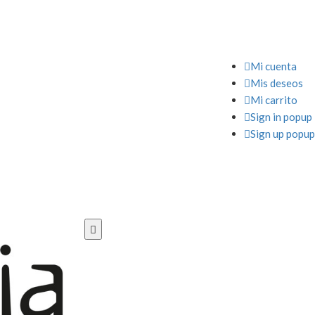

Mi cuenta

Mis deseos

Mi carrito

Sign in popup

Sign up popup
