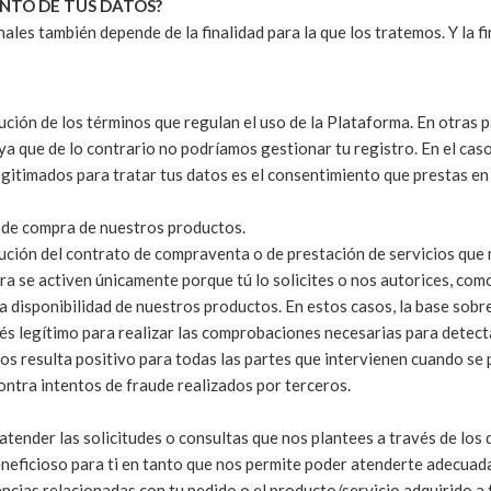
ENTO DE TUS DATOS?
ales también depende de la finalidad para la que los tratemos. Y la fi
cución de los términos que regulan el uso de la Plataforma. En otras
 que de lo contrario no podríamos gestionar tu registro. En el caso d
legitimados para tratar tus datos es el consentimiento que prestas en
o de compra de nuestros productos.
cución del contrato de compraventa o de prestación de servicios que 
a se activen únicamente porque tú lo solicites o nos autorices, com
a disponibilidad de nuestros productos. En estos casos, la base sobr
 legítimo para realizar las comprobaciones necesarias para detecta
s resulta positivo para todas las partes que intervienen cuando se p
ntra intentos de fraude realizados por terceros.
tender las solicitudes o consultas que nos plantees a través de lo
eneficioso para ti en tanto que nos permite poder atenderte adecua
dencias relacionadas con tu pedido o el producto/servicio adquirido a