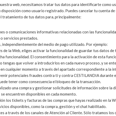
uestra web, necesitamos tratar tus datos para identificarte como us
tu disposición como usuario registrado. Puedes cancelar tu cuenta d
 el tratamiento de tus datos para, principalmente:
es o comunicaciones informativas relacionadas con las funcionalida
 o servicios prestados.
 independientemente del medio de pago utilizado. Por ejemplo:
s de la Web, eliges activar la funcionalidad de guardar tus datos de 
icha funcionalidad. El consentimiento para la activación de esta fun
 tengas que volver a introducirlos en cada nuevo proceso, y se ent
s en cualquier momento a través del apartado correspondiente a la i
venir potenciales fraudes contra ti y contra CESTILANDIA durante e
uede tener como consecuencia el bloqueo de la transacción.
lizado una compra y gestionar solicitudes de información sobre la d
s se encuentren disponibles en cada momento.
ión los tickets y facturas de las compras que hayas realizado en la W
icios disponibles, como la compra, gestión y el chat habilitado.
ices a través de los canales de Atención al Cliente. Sólo tratamos lo